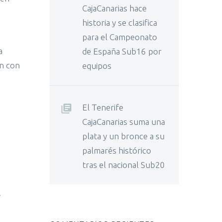
CajaCanarias hace
historia y se clasifica
para el Campeonato
a
de España Sub16 por
ón con
equipos
El Tenerife
CajaCanarias suma una
plata y un bronce a su
palmarés histórico
tras el nacional Sub20
s