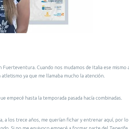
n Fuerteventura. Cuando nos mudamos de Italia ese mismo a
a atletismo ya que me llamaba mucho la atención.
ue empecé hasta la temporada pasada hacía combinadas.
 a los trece años, me querían fichar y entrenar aquí, por l
ando. Si no me equivoco empecé a formar parte del Tenerife