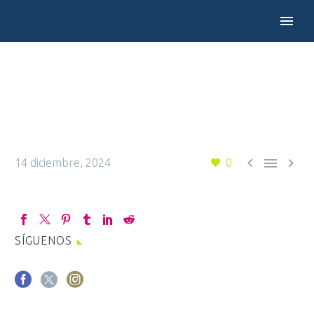



14 diciembre, 2024
0
SÍGUENOS