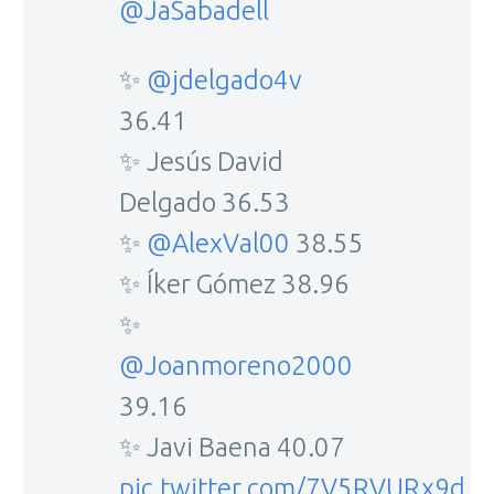
@JaSabadell
✨
@jdelgado4v
36.41
✨ Jesús David
Delgado 36.53
✨
@AlexVal00
38.55
✨ Íker Gómez 38.96
✨
@Joanmoreno2000
39.16
✨ Javi Baena 40.07
pic.twitter.com/7V5RVURx9d