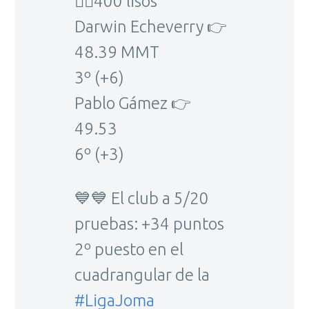
🏃‍♂️400 lisos
Darwin Echeverry 👉
48.39 MMT
3º (+6)
Pablo Gámez 👉
49.53
6º (+3)
💙💙 El club a 5/20
pruebas: +34 puntos
2º puesto en el
cuadrangular de la
#LigaJoma