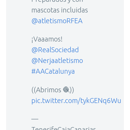
mascotas incluidas
@atletismoRFEA
¡Vaaamos!
@RealSociedad
@Nerjaatletismo
#AACatalunya
((Abrimos 🧶))
pic.twitter.com/tykGENq6Wu
—
TenerifeCajaCanarias