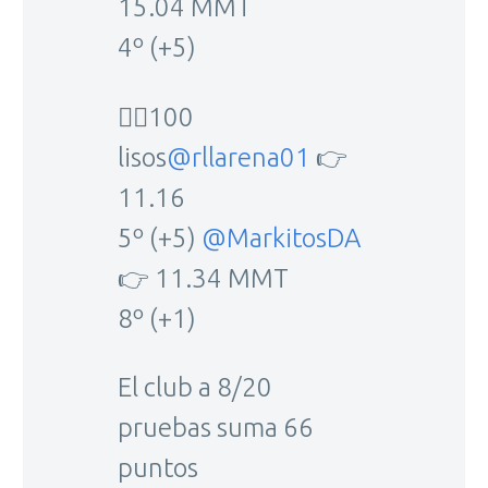
15.04 MMT
4º (+5)
🏃‍♂️100
lisos
@rllarena01
👉
11.16
5º (+5)
@MarkitosDA
👉 11.34 MMT
8º (+1)
El club a 8/20
pruebas suma 66
puntos