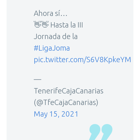
Ahora sí…
👋👋 Hasta la III
Jornada de la
#LigaJoma
pic.twitter.com/S6V8KpkeYM
—
TenerifeCajaCanarias
(@TfeCajaCanarias)
May 15, 2021