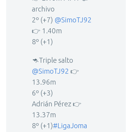
archivo
2º (+7)
@SimoTJ92
👉 1.40m
8º (+1)
🦘Triple salto
@SimoTJ92
👉
13.96m
6º (+3)
Adrián Pérez 👉
13.37m
8º (+1)
#LigaJoma