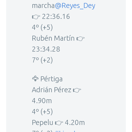
marcha
@Reyes_Dey
👉 22:36.16
4º (+5)
Rubén Martín 👉
23:34.28
7º (+2)
🦅 Pértiga
Adrián Pérez 👉
4.90m
4º (+5)
Pepelu 👉 4.20m