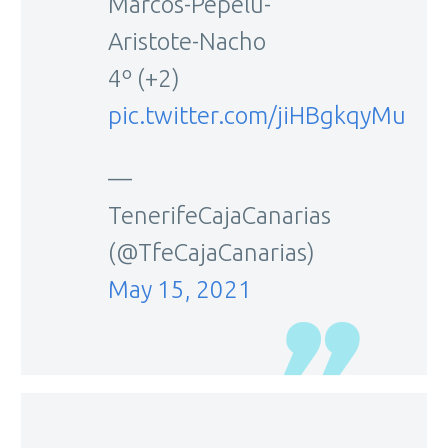
Marcos-Pepelu-
Aristote-Nacho
4º (+2)
pic.twitter.com/jiHBgkqyMu
—
TenerifeCajaCanarias
(@TfeCajaCanarias)
May 15, 2021