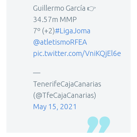
Guillermo García 👉
34.57m MMP
7º (+2)
#LigaJoma
@atletismoRFEA
pic.twitter.com/VniKQjEl6e
—
TenerifeCajaCanarias
(@TfeCajaCanarias)
May 15, 2021