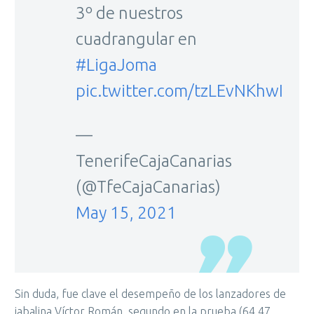
3º de nuestros
cuadrangular en
#LigaJoma
pic.twitter.com/tzLEvNKhwI
—
TenerifeCajaCanarias
(@TfeCajaCanarias)
May 15, 2021
Sin duda, fue clave el desempeño de los lanzadores de
jabalina Víctor Román, segundo en la prueba (64.47