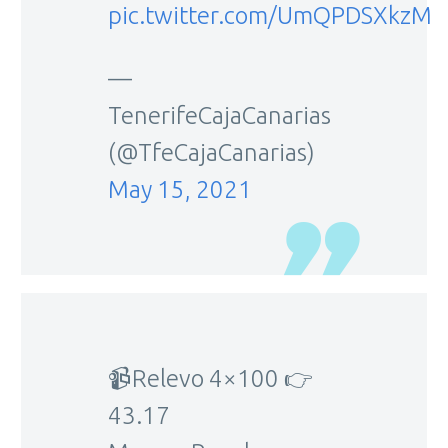
pic.twitter.com/UmQPDSXkzM
—
TenerifeCajaCanarias
(@TfeCajaCanarias)
May 15, 2021
📹Relevo 4×100 👉
43.17