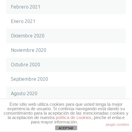
Febrero 2021
Enlaces de interés
Enero 2021
Real Federación Española de Atletismo
Diciembre 2020
Federación Canaria de Atletismo
Federación Insular de Atletismo de Tenerife
Noviembre 2020
Calendario de competiciones nacionales
Ranking de España
Octubre 2020
Récords de España y mejores marcas
Septiembre 2020
Agosto 2020
Este sitio web utiliza cookies para que usted tenga la mejor
Política de privacidad
·
Aviso legal
·
Política de cookies
Julio 2020
experiencia de usuario. Si continúa navegando está dando su
consentimiento para la aceptación de las mencionadas cookies y
la aceptación de nuestra
política de cookies
, pinche el enlace
para mayor información.
Junio 2020
Web diseñada por
Ké Comunicación
plugin cookies
ACEPTAR