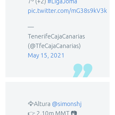
7º (+2)
#LigaJoma
pic.twitter.com/mG38s9kV3k
—
TenerifeCajaCanarias
(@TfeCajaCanarias)
May 15, 2021
🦅Altura
@simonshj
👉 2.10m MMT 📷