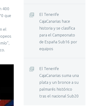
n 400
El Tenerife
.70 que
CajaCanarias hace
historia y se clasifica
n el
para el Campeonato
uropeos
de España Sub16 por
 mío”,
equipos
co.
El Tenerife
CajaCanarias suma una
plata y un bronce a su
palmarés histórico
tras el nacional Sub20