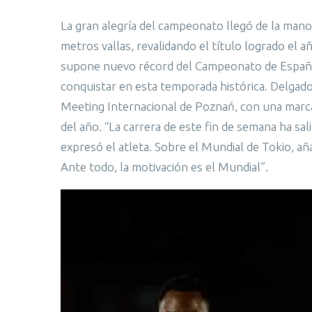
La gran alegría del campeonato llegó de la man
metros vallas, revalidando el título logrado el 
supone nuevo récord del Campeonato de España a
conquistar en esta temporada histórica. Delgado 
Meeting Internacional de Poznań, con una marca
del año. “La carrera de este fin de semana ha sa
expresó el atleta. Sobre el Mundial de Tokio, a
Ante todo, la motivación es el Mundial”.