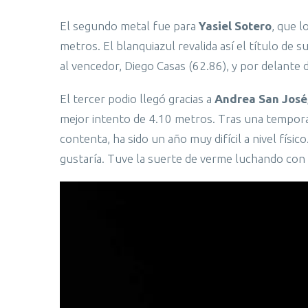
El segundo metal fue para
Yasiel Sotero
, que l
metros. El blanquiazul revalida así el título d
al vencedor, Diego Casas (62.86), y por delant
El tercer podio llegó gracias a
Andrea San José
mejor intento de 4.10 metros. Tras una temporad
contenta, ha sido un año muy difícil a nivel fís
gustaría. Tuve la suerte de verme luchando con 