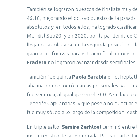
También se lograron puestos de finalista muy d
46.18, mejorando el octavo puesto de la pasada
absolutos y, en todos ellos, ha logrado clasifica
Mundial Sub20, y en 2020, por la pandemia de C
llegando a colocarse en la segunda posición en
guardaron fuerzas para el tramo final, donde 
Fradera
no lograron avanzar desde semifinales.
También fue quinta
Paola Sarabia
en el heptat
jabalina, donde logró marcas personales, y obtu
fue segunda, al igual que en el 200. A su lado c
Tenerife CajaCanarias, y que pese a no puntuar e
fue muy sólido a lo largo de la competición, de
En triple salto,
Samira Zarhloul
terminó entre l
mejor registro de la temporada. Por su parte,
Lu