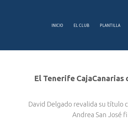
INICIO
EL CLUB
PLANTILLA
El Tenerife CajaCanarias
David Delgado revalida su título
Andrea San José f