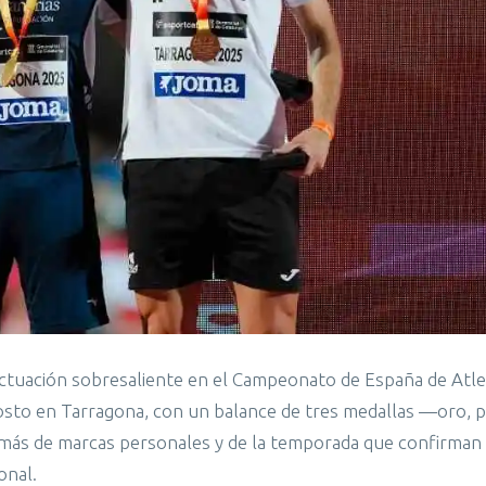
 actuación sobresaliente en el Campeonato de España de Atl
agosto en Tarragona, con un balance de tres medallas —oro, p
más de marcas personales y de la temporada que confirman 
onal.