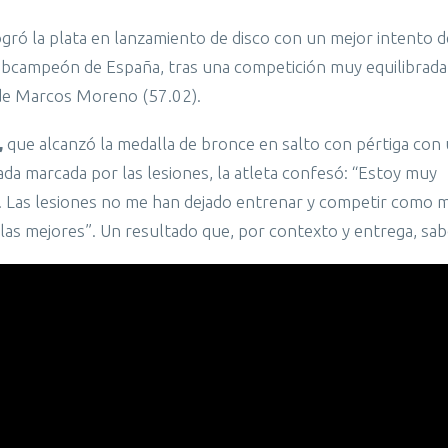
ogró la plata en lanzamiento de disco con un mejor intento 
e subcampeón de España, tras una competición muy equilibrada
e de Marcos Moreno (57.02).
,
que alcanzó la medalla de bronce en salto con pértiga con
a marcada por las lesiones, la atleta confesó: “Estoy muy
ico. Las lesiones no me han dejado entrenar y competir como 
las mejores”. Un resultado que, por contexto y entrega, sab