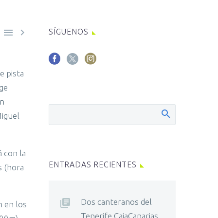


SÍGUENOS
e pista
rge
en
Miguel
á con la
ENTRADAS RECIENTES
s (hora
Dos canteranos del
n en los
Tenerife CajaCanarias