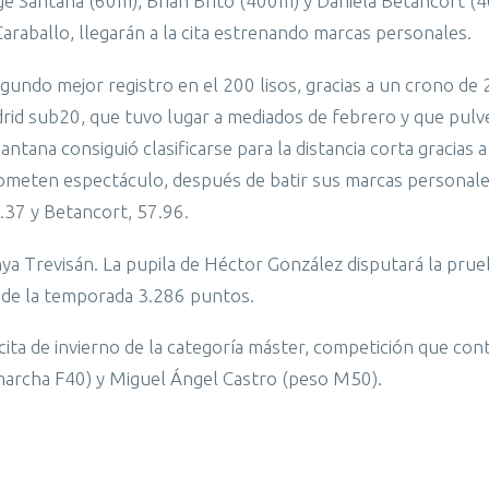
rge Santana (60m), Brian Brito (400m) y Daniela Betancort (
Caraballo, llegarán a la cita estrenando marcas personales.
egundo mejor registro en el 200 lisos, gracias a un crono de
d sub20, que tuvo lugar a mediados de febrero y que pulve
antana consiguió clasificarse para la distancia corta gracias 
ometen espectáculo, después de batir sus marcas personale
.37 y Betancort, 57.96.
onya Trevisán. La pupila de Héctor González disputará la prue
o de la temporada 3.286 puntos.
cita de invierno de la categoría máster, competición que con
marcha F40) y Miguel Ángel Castro (peso M50).