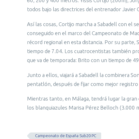
60, 200 y 400 metros. Yissis Cortijo (200m), Jo
todos bajo las directrices del entrenador Javier 
Así las cosas, Cortijo marcha a Sabadell con el s
conseguido en el marco del Campeonato de Madri
récord regional en esta distancia. Por su parte, S
tiempo de 7.04. Los cuatrocentistas también pr
que va de temporada: Brito con un tiempo de 49
Junto a ellos, viajará a Sabadell la combinera S
pentatlón, después de fijar como mejor registr
Mientras tanto, en Málaga, tendrá lugar la gran 
los blanquiazules Marisa Pérez Belloch (3.000 
Campeonato de España Sub20 PC