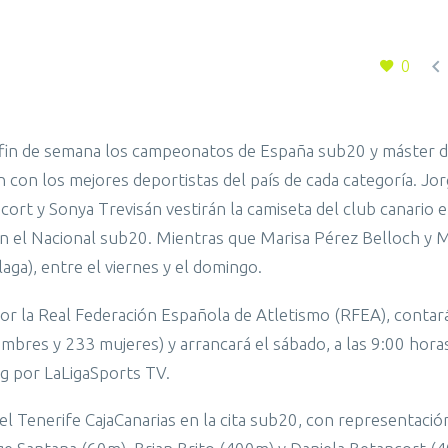

0
e fin de semana los campeonatos de España sub20 y máster d
n con los mejores deportistas del país de cada categoría. Jo
ancort y Sonya Trevisán vestirán la camiseta del club canario 
 en el Nacional sub20. Mientras que Marisa Pérez Belloch y 
ga), entre el viernes y el domingo.
por la Real Federación Española de Atletismo (RFEA), contar
ombres y 233 mujeres) y arrancará el sábado, a las 9:00 hora
ng por LaLigaSports TV.
el Tenerife CajaCanarias en la cita sub20, con representació