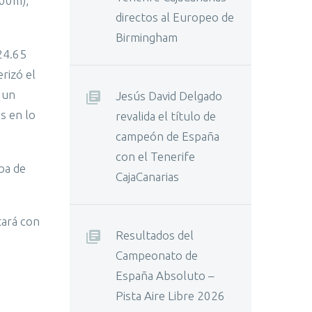
400m),
directos al Europeo de
Birmingham
 24.65
rizó el
a un
Jesús David Delgado
s en lo
revalida el título de
campeón de España
con el Tenerife
ba de
CajaCanarias
tará con
Resultados del
Campeonato de
España Absoluto –
Pista Aire Libre 2026