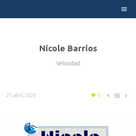
Nicole Barrios
Velocidad



21 abril, 2020
0