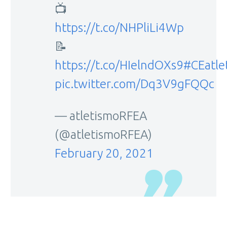
📺
https://t.co/NHPliLi4Wp
📝
https://t.co/HIelndOXs9
#CEatle
pic.twitter.com/Dq3V9gFQQc
— atletismoRFEA
(@atletismoRFEA)
February 20, 2021