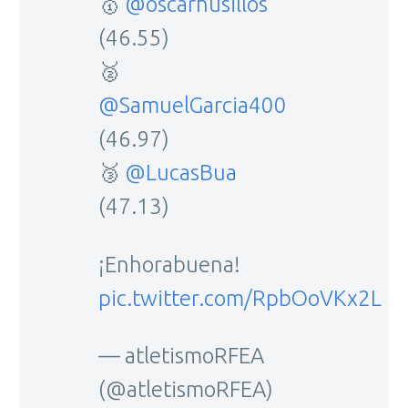
🥇
@oscarhusillos
(46.55)
🥈
@SamuelGarcia400
(46.97)
🥉
@LucasBua
(47.13)
¡Enhorabuena!
pic.twitter.com/RpbOoVKx2L
— atletismoRFEA
(@atletismoRFEA)