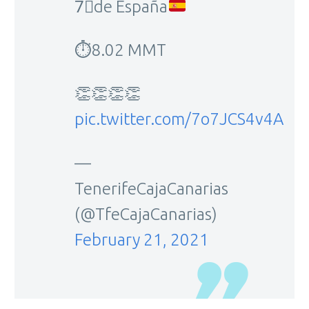
7⃣
de España
⏱️8.02 MMT
👏👏👏👏
pic.twitter.com/7o7JCS4v4A
—
TenerifeCajaCanarias
(@TfeCajaCanarias)
February 21, 2021