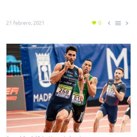



21 febrero, 2021
0