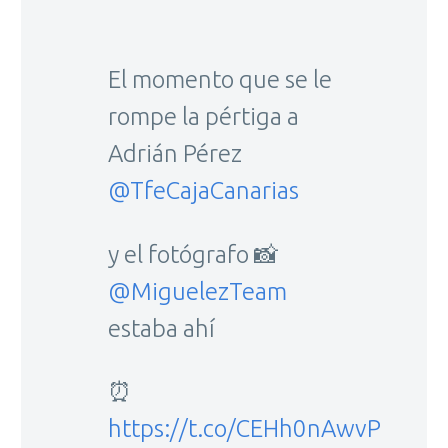
El momento que se le
rompe la pértiga a
Adrián Pérez
@TfeCajaCanarias
y el fotógrafo 📸
@MiguelezTeam
estaba ahí
⏰
https://t.co/CEHh0nAwvP