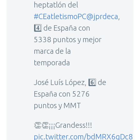
heptatlón del
#CEatletismoPC
@jprdeca
,
4️⃣ de España con
5338 puntos y mejor
marca de la
temporada
José Luís López, 6️⃣ de
España con 5276
puntos y MMT
👏👏¡¡¡Grandess!!!
pic.twitter.com/bdMRX6gDc8