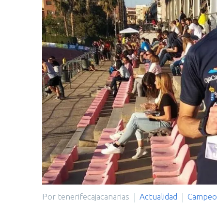
Por tenerifecajacanarias
Actualidad
Campeo