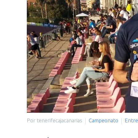
Por tenerifecajacanarias
Campeonato
Entre