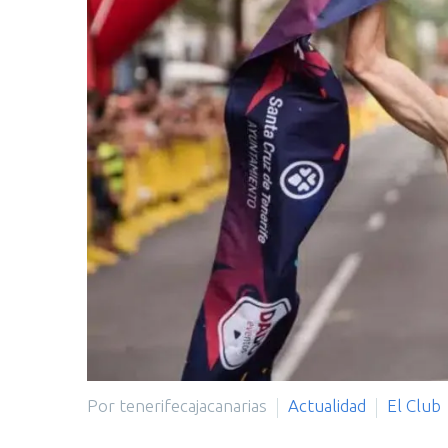
Por tenerifecajacanarias
Actualidad
El Club