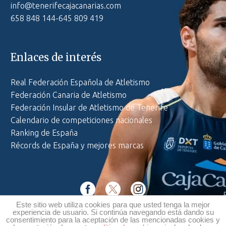
info@tenerifecajacanarias.com
658 848 144-645 809 419
Enlaces de interés
Real Federación Española de Atletismo
Federación Canaria de Atletismo
Federación Insular de Atletismo de Tenerife
Calendario de competiciones nacionales
Ranking de España
Récords de España y mejores marcas
Este sitio web utiliza cookies para que usted tenga la mejor
Política de privacidad
·
Aviso legal
·
Política de cookies
experiencia de usuario. Si continúa navegando está dando su
consentimiento para la aceptación de las mencionadas cookies y