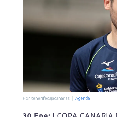
Por tenerifecajacanarias
Agenda
30 Ene:
I COPA CANARIA