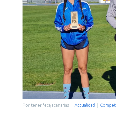
Por tenerifecajacanarias
Actualidad
Competi