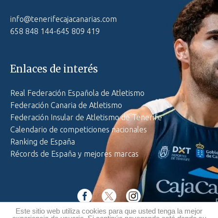
info@tenerifecajacanarias.com
658 848 144-645 809 419
Enlaces de interés
Real Federación Española de Atletismo
Federación Canaria de Atletismo
Federación Insular de Atletismo de Tenerife
Calendario de competiciones nacionales
Ranking de España
Récords de España y mejores marcas
Este sitio web utiliza cookies para que usted tenga la mejor
Política de privacidad
·
Aviso legal
·
Política de cookies