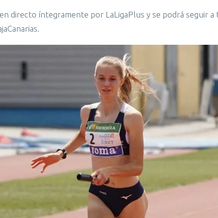
n directo íntegramente por LaLigaPlus y se podrá seguir a 
ajaCanarias.