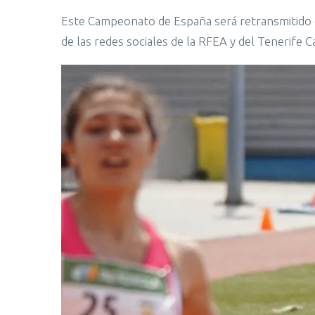
Este Campeonato de España será retransmitido e
de las redes sociales de la RFEA y del Tenerife C