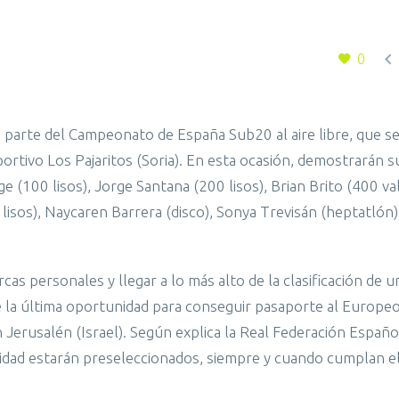

0
 parte del Campeonato de España Sub20 al aire libre, que s
ortivo Los Pajaritos (Soria). En esta ocasión, demostrarán 
(100 lisos), Jorge Santana (200 lisos), Brian Brito (400 val
0 lisos), Naycaren Barrera (disco), Sonya Trevisán (heptatlón)
cas personales y llegar a lo más alto de la clasificación de un
e la última oportunidad para conseguir pasaporte al Europe
 Jerusalén (Israel). Según explica la Real Federación Españo
idad estarán preseleccionados, siempre y cuando cumplan el