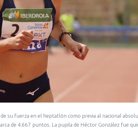
 de su fuerza en el heptatlón como previa al nacional absol
 marca de 4.667 puntos. La pupila de Héctor González fue qui