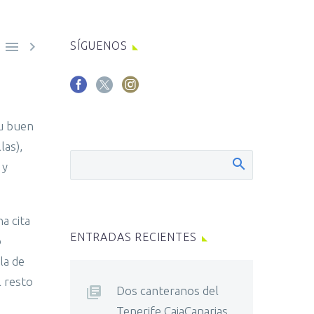


SÍGUENOS
e
su buen
las),
 y
a cita
ENTRADAS RECIENTES
o
la de
 resto
Dos canteranos del
Tenerife CajaCanarias