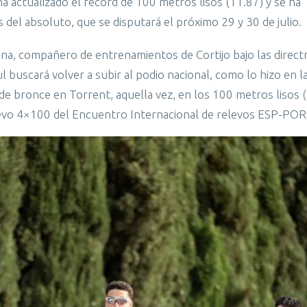
ha actualizado el récord de 100 metros lisos (11.87) y se ha
 del absoluto, que se disputará el próximo 29 y 30 de julio.
na, compañero de entrenamientos de Cortijo bajo las directr
l buscará volver a subir al podio nacional, como lo hizo en l
de bronce en Torrent, aquella vez, en los 100 metros lisos (
evo 4×100 del Encuentro Internacional de relevos ESP-POR