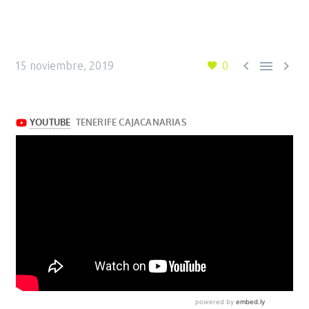



15 noviembre, 2019
0