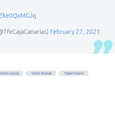
m/Zke0QxMGJq
(@TfeCajaCanarias)
February 27, 2021
Emma García
Víctor Román
Yasiel Sotero