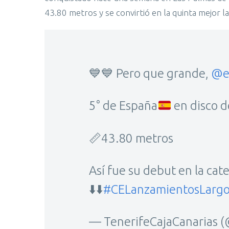
43.80 metros y se convirtió en la quinta mejor la
💙💙 Pero que grande,
@e
5° de España
en disco d
📏43.80 metros
Así fue su debut en la cat
⬇️⬇️
#CELanzamientosLargo
— TenerifeCajaCanarias 