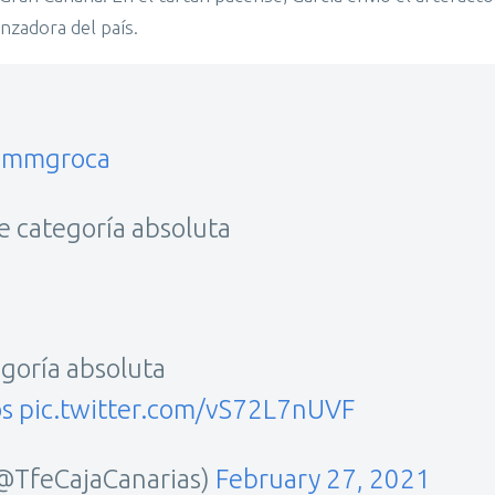
nzadora del país.
mmgroca
e categoría absoluta
egoría absoluta
s
pic.twitter.com/vS72L7nUVF
(@TfeCajaCanarias)
February 27, 2021