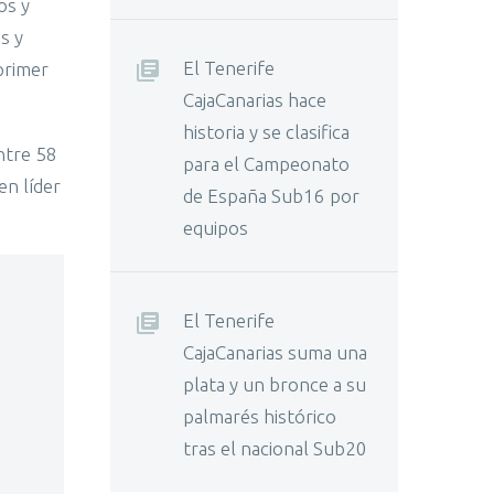
os y
s y
El Tenerife
primer
CajaCanarias hace
historia y se clasifica
ntre 58
para el Campeonato
en líder
de España Sub16 por
equipos
El Tenerife
CajaCanarias suma una
plata y un bronce a su
palmarés histórico
tras el nacional Sub20