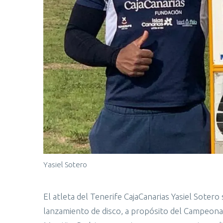
Yasiel Sotero
El atleta del Tenerife CajaCanarias Yasiel Soter
lanzamiento de disco, a propósito del Campeona