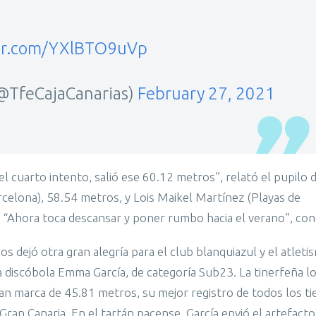
ter.com/YXlBTO9uVp
(@TfeCajaCanarias)
February 27, 2021
el cuarto intento, salió ese 60.12 metros”, relató el pupilo 
celona), 58.54 metros, y Lois Maikel Martínez (Playas de
. “Ahora toca descansar y poner rumbo hacia el verano”, con
dejó otra gran alegría para el club blanquiazul y el atleti
la discóbola Emma García, de categoría Sub23. La tinerfeña l
gran marca de 45.81 metros, su mejor registro de todos los t
an Canaria. En el tartán pacense, García envió el artefacto