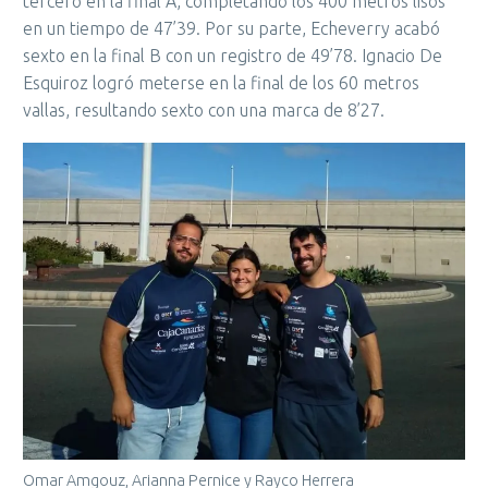
tercero en la final A, completando los 400 metros lisos
en un tiempo de 47’39. Por su parte, Echeverry acabó
sexto en la final B con un registro de 49’78. Ignacio De
Esquiroz logró meterse en la final de los 60 metros
vallas, resultando sexto con una marca de 8’27.
Omar Amgouz, Arianna Pernice y Rayco Herrera