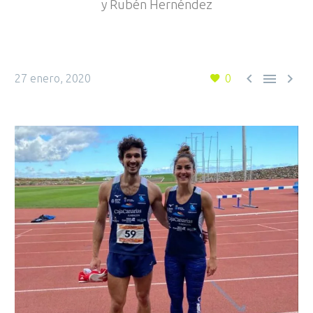
y Rubén Hernéndez



27 enero, 2020
0