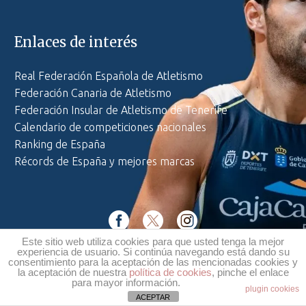
Enlaces de interés
Real Federación Española de Atletismo
Federación Canaria de Atletismo
Federación Insular de Atletismo de Tenerife
Calendario de competiciones nacionales
Ranking de España
Récords de España y mejores marcas
Este sitio web utiliza cookies para que usted tenga la mejor
Política de privacidad
·
Aviso legal
·
Política de cookies
experiencia de usuario. Si continúa navegando está dando su
consentimiento para la aceptación de las mencionadas cookies y
la aceptación de nuestra
política de cookies
, pinche el enlace
para mayor información.
Web diseñada por
Ké Comunicación
plugin cookies
ACEPTAR