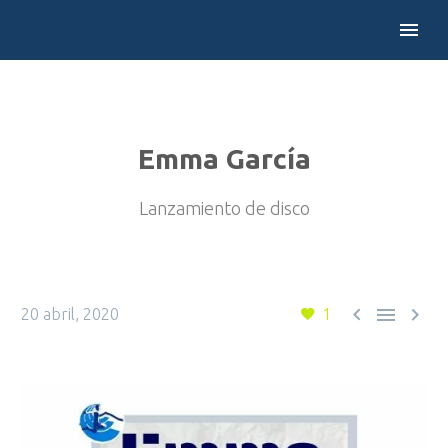
Emma García
Lanzamiento de disco



20 abril, 2020
1